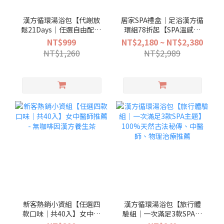
漢方循環湯浴包【代謝放
居家SPA禮盒｜足浴漢方循
鬆21Days｜任選自由配21
環組78折起【SPA溫感足
入】100%天然古法秘傳、
浴袋＋21入漢方循環湯浴
NT$999
NT$2,180 ~ NT$2,380
中醫師、物理治療推薦泡
包】居家SPA穴道泡腳、舒
NT$1,260
NT$2,989
腳 加速代謝循環 幫助入睡
緩久站不適、告別冰冷、
幫助入睡
新客熱銷小資組【任選四
漢方循環湯浴包【旅行體
款口味｜共40入】女中醫
驗組｜一次滿足3款SPA主
師推薦 - 無咖啡因漢方養生
題】100%天然古法秘傳、