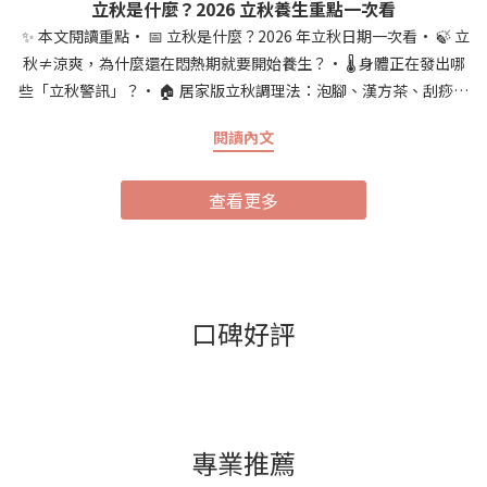
立秋是什麼？2026 立秋養生重點一次看
✨ 本文閱讀重點• 📅 立秋是什麼？2026 年立秋日期一次看• 🍃 立
秋≠涼爽，為什麼還在悶熱期就要開始養生？• 🌡️ 身體正在發出哪
些「立秋警訊」？• 🏠 居家版立秋調理法：泡腳、漢方茶、刮痧•
💬 常見問題 FAQ• ✍️ 結語 📅 立秋是什麼？2026 年立秋日期一次看
閱讀內文
立秋是二十四節氣中的第 13 個節氣，也是秋天的第一個節氣，古人
稱之為「一葉知秋」，意思是從這天開始，即使天氣還很熱，大自
查看更多
然已經悄悄從「生長」轉向「收斂」。2026 年立秋落在國曆 8 月 7
日（農曆六月廿五），這天也剛好落在三伏天的「中伏」期間（中
伏 7/25～8/13），代表接下來一段時間，白天依然悶熱，但身體其
實已經進入節氣轉換與代謝調節的階段。 🍃 立秋≠涼爽，為什麼還
在悶熱期就要開始養生？很多人聽到「立秋」會直覺以為天氣要轉
口碑好評
涼了，但實際上台灣的立秋常常還籠罩在「秋老虎」的悶熱感中，
白天高溫不減，只是早晚偶爾會感覺到一絲涼意。中醫觀點認為，
節氣的養生重點不在於當下的氣溫高低，而在於順應「陽氣由盛轉
收」的身體節奏——夏天著重新陳代謝與維持清爽，立秋之後則開始
為秋冬的補養做準備，飲食與作息都可以慢慢從「清熱消暑」轉向
專業推薦
「溫和滋養」。 🌡️ 身體正在發出哪些「立秋警訊」？立秋前後，日