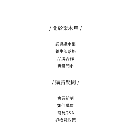
夜溫差開始出現、冷氣房與戶外悶熱交替，身體容易出現幾種訊
號，對照看看你中了幾個：一、悶熱一整個夏天，代謝卻感覺變慢
了長時間吹冷氣加上活動量下降，身體的循環代謝在這個階段容易
感覺卡卡的，久坐後的下肢緊繃、沉重感也比較明顯。二、早晚溫
/ 關於樂木集 /
差讓身體措手不及白天悶熱、晚上或清晨微涼，溫差變化容易讓身
體的調節機制感到吃力，出現適應不良的不適感。三、整個夏天累
認識樂木集
積的疲勞還沒消化完夏天期間如果沒有好好調節作息，悶熱帶來的
養生部落格
倦怠感、精神不濟，很容易延續到立秋之後。💡 如果你符合以上幾
品牌合作
項，代表這是身體提醒你，該把夏天累積的循環問題，趁著節氣轉
實體門市
換的階段好好整理一下了。 🏠 居家版立秋調理法：泡腳、漢方茶、
刮痧招一：立秋泡腳——溫熱放鬆，幫身體做季節轉換的準備立秋之
/ 購買疑問 /
後很適合維持泡腳的習慣，透過溫熱水搭配漢方湯浴包，讓身體微
微出汗、促進循環，帶走夏天因長時間吹冷氣累積的沉重感，也讓
身體慢慢適應接下來早晚轉涼的節奏。👉 推薦搭配：居家 SPA 禮盒
會員新制
｜足浴漢方循環組（SPA溫感足浴袋＋21入漢方湯浴包） 招二：刮
如何購買
痧按摩——疏通整個夏天卡住的循環立秋前後很適合透過刮痧按摩幫
常見Q&A
身體做一次舒理，把肩頸、下肢悶了一整個夏天的緊繃感順暢梳理
退換貨政策
開來，促進新陳代謝。👉 推薦搭配：體雕代謝組｜美體按摩刮痧板