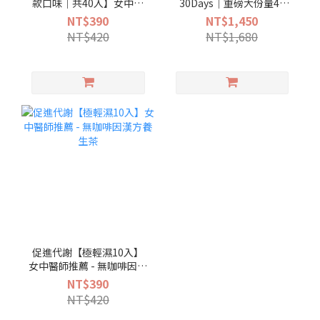
款口味｜共40入】女中醫
30Days｜重磅大份量40
師推薦 - 無咖啡因漢方養生
入】女中醫師推薦 - 100%
NT$390
NT$1,450
茶
天然無咖啡因漢方茶
NT$420
NT$1,680
促進代謝【極輕濕10入】
女中醫師推薦 - 無咖啡因漢
方養生茶
NT$390
NT$420