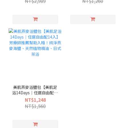
NT$2,989
NT$1,260
緩久站不適、告別冰冷、
腳 加速代謝循環 幫助入睡
幫助入睡
美肌燕麥浴鹽包【美肌足
浴14Days｜任選自由配14
入】芳療師推薦幫助入
NT$1,248
睡！純淨燕麥海鹽、天然
NT$1,560
植物精油、日式茶浴