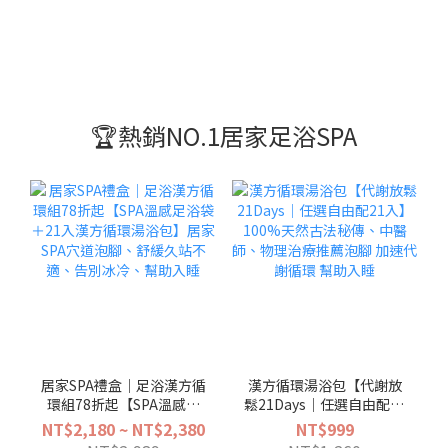
🏆熱銷NO.1居家足浴SPA
居家SPA禮盒｜足浴漢方循
漢方循環湯浴包【代謝放
環組78折起【SPA溫感足
鬆21Days｜任選自由配21
浴袋＋21入漢方循環湯浴
入】100%天然古法秘傳、
NT$2,180 ~ NT$2,380
NT$999
包】居家SPA穴道泡腳、舒
中醫師、物理治療推薦泡