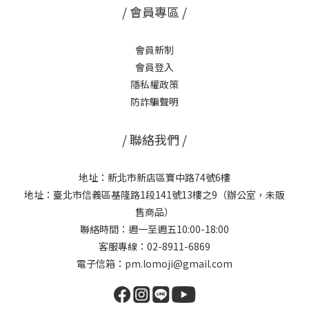
＋杜松生薑全效代謝按摩油 50ml 招三：喝對漢方茶——從「清熱
/ 會員專區 /
消暑」慢慢轉向「溫和調理」立秋之後，可以慢慢減少冰飲的攝
取，改喝溫熱的漢方茶，讓身體從夏天的清熱模式，慢慢轉換到溫
會員新制
和滋養的節奏。👉 推薦搭配：漢方養生茶【促進代謝 30Days】如
會員登入
果整個夏天下來，早起容易感到沉重不舒適，也可以試試：👉 促進
隱私權政策
新陳代謝：【極輕濕 10 入】漢方茶 💬 常見問題 FAQQ：立秋之後天
防詐騙聲明
氣真的會變涼嗎？ A：立秋通常還處在「秋老虎」的悶熱期，白天氣
溫不會馬上下降，早晚溫差則可能開始出現，建議依實際天氣調整
/ 聯絡我們 /
穿著與作息，不需要因為節氣名稱就提前過度添加衣物。Q：立秋和
三伏天是同一段時間嗎？ A：2026 年立秋（8/7）確實落在三伏天中
地址：新北市新店區寶中路74號6樓
伏期間（7/25～8/13），代表這段時間可以同時參考夏季放鬆與養
地址：臺北市信義區基隆路1段141號13樓之9（辦公室，未販
生的居家調理方式，兩者並不衝突。Q：立秋有什麼飲食建議嗎？
售商品）
A：中醫觀點建議這個階段可以減少大量生冷冰品的攝取，適度補充
聯絡時間：週一至週五10:00-18:00
溫潤食材與水份，並非要完全禁止，仍以個人身體感受與適應度為
客服專線：02-8911-6869
主。Q：立秋當天一定要做什麼特別的養生儀式嗎？ A：立秋更像是
電子信箱：pm.lomoji@gmail.com
一個提醒身體「準備轉換節奏」的時間點，居家泡腳、刮痧按摩、
喝溫熱茶飲都是可以長期維持的日常保養習慣，並不限於立秋當天
才能開始。 ✍️ 結語立秋不代表馬上就會涼爽，但它提醒我們，身體