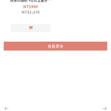
按摩燃脂刷 +杜松生薑全效
代謝按摩油50ml 】體刷腹
NT$999
部、頭部按摩、循環代謝
NT$1,370
查看更多