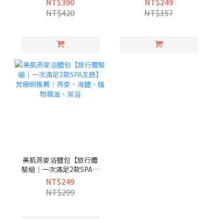
NT$390
NT$249
茶
中醫師、物理治療推薦
NT$420
NT$357
美肌燕麥浴鹽包【旅行體
驗組｜一次滿足2款SPA主
題】 芳療師推薦｜燕麥、
NT$249
海鹽、植物精油、茶浴
NT$299