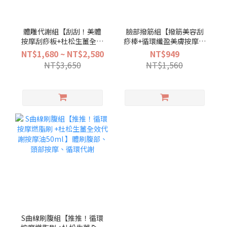
體雕代謝組【刮刮！美體
臉部撥筋組【撥筋美容刮
按摩刮痧板+杜松生薑全效
痧棒+循環纖盈美膚按摩油
代謝按摩油50ml 】循環代
50ml】穴位美容、循環氣
NT$1,680 ~ NT$2,580
NT$949
謝、曲線雕塑、刮痧放鬆
色
NT$3,650
NT$1,560
S曲線刷腹組【推推！循環