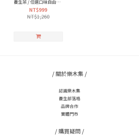
養生茶 / 任選口味自由配 /
共30入】女中醫師推薦 -
NT$999
100%天然無糖、無咖啡因
NT$1,260
漢方茶
/ 關於樂木集 /
認識樂木集
養生部落格
品牌合作
實體門市
/ 購買疑問 /