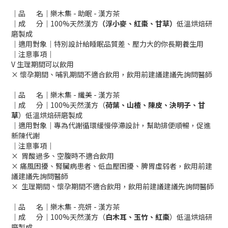
｜品 名｜樂木集 - 助眠 - 漢方茶
｜成 分｜100%天然漢方
（浮小麥、紅棗、甘草）
低溫烘焙研
磨製成
｜適用對象｜特別設計給睡眠品質差、壓力大的你長期養生用
｜注意事項｜
V 生理期間可以飲用
× 懷孕期間、哺乳期間不適合飲用，飲用前建議建議先詢問醫師
｜品 名｜樂木集 - 纖美 - 漢方茶
｜成 分｜100%天然漢方（
荷葉、山楂、陳皮、決明子、甘
草
）低溫烘焙研磨製成
｜適用對象｜專為代謝循環緩慢停滯設計，幫助排便順暢，促進
新陳代謝
｜注意事項｜
× 胃酸過多、空腹時不適合飲用
× 痛風困擾、腎臟病患者、低血壓困擾、脾胃虛弱者，飲用前建
議建議先詢問醫師
× 生理期間、懷孕期間不適合飲用，飲用前建議建議先詢問醫師
｜品 名｜樂木集 - 亮妍 - 漢方茶
｜成 分｜100%天然漢方（
白木耳、玉竹、紅棗
）低溫烘焙研
磨製成