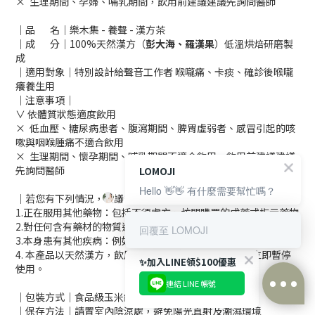
× 生理期間、孕婦、哺乳期間，飲用前建議建議先詢問醫師
｜品 名｜樂木集 - 養聲 - 漢方茶
｜成 分｜100%天然漢方（
彭大海、羅漢果
）低溫烘焙研磨製
成
｜適用對象｜特別設計給聲音工作者 喉嚨痛、卡痰、確診後喉嚨
癢養生用
｜注意事項｜
∨ 依體質狀態適度飲用
× 低血壓、糖尿病患者、腹瀉期間、脾胃虛弱者、感冒引起的咳
嗽與咽喉腫痛不適合飲用
× 生理期間、懷孕期間、哺乳期間不適合飲用，飲用前建議建議
先詢問醫師
LOMOJI
Hello 👋👋 有什麼需要幫忙嗎？
｜若您有下列情況，建議先詢問醫師｜
1.正在服用其他藥物：包括不須處方、坊間購買的成藥或指示藥物
2.對任何含有藥材的物質過敏：或者對其他藥物、草藥過敏
回覆至 LOMOJI
3.本身患有其他疾病：例如生理系統失調，或有其他任何健康狀況
4. 本產品以天然漢方，飲用過程中如感到身體不適，請立即暫停
✨加入LINE領$100優惠
使用。
連結 LINE 帳號
｜包裝方式｜食品級玉米纖維茶包
｜保存方法｜請置室內陰涼處，避免陽光直射及潮濕環境