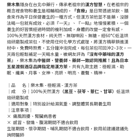
樂木集
隱⾝在台北中藥行，傳承老祖宗的
漢方智慧，
在老祖宗的
概念裡食物和養生是相輔相成的，
「食療」
是日常透過茶飲、膳
食來作為平日保健養生的一種方式，但漢方茶他並不是藥，沒辦
法喝一包就有成效，必須『一天』、『一點』地慢慢累積，一個
養生的好習慣經過時間的複利加成，身體的改變一定會有感，
100%天然漢方食材，純天然、無咖啡因、無糖，經60°C低溫烘
焙研磨製成茶包，不使用任何化學方式處理，將漢方精華鎖進漢
材中，免費時熬煮，五分鐘沖泡完成，每包茶包可回沖2~3次，一
天兩包輕鬆補足一天喝水量，被網友評為
『沒有中藥味的漢方
茶』
，樂木集為
中醫師、營養師、藥師一致認同推薦！且為日本
五星渡假酒店品牌指定用漢方茶
，共有九款主題：極輕濕、助
眠、纖美、月事、女神、亮妍、明亮、養聲、精神。
｜品 名｜樂木集 - 極輕濕 - 漢方茶
｜成 分｜100%天然漢方
（黑豆、茯苓、薏仁、甘草）
低溫烘
焙研磨製成
｜適用對象｜特別設計給濕氣重、調整體質長期養生用
｜注意事項｜
× 痛風困擾、腎臟病患者
× 感冒、發燒、腹瀉期間不適合飲用
生理期間、懷孕期間、哺乳期間不適合飲用，飲用前建議建議先
詢問醫師