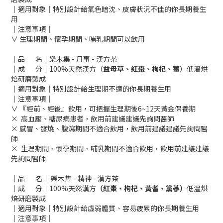
｜適用對象｜特別設計給氣色暗沈、皮膚狀況不佳的你長期養生
用
｜注意事項｜
∨ 生理期間、懷孕期間、哺乳期間可以飲用
｜品 名｜樂木集 - 月事 - 漢方茶
｜成 分｜100%天然漢方（
益母草、紅棗、枸杞、薑
）低溫烘
焙研磨製成
｜適用對象｜特別設計給生理期不適的你長期養生用
｜注意事項｜
∨ 『經前、經後』飲用，可把握生理期後6~12天黃金保養期
× 高血壓、糖尿病患者，飲用前建議建議先詢問醫師
× 感冒、發燒、腹瀉期間不適合飲用，飲用前建議建議先詢問醫
師
× 生理期間、懷孕期間、哺乳期間不適合飲用，飲用前建議建議
先詢問醫師
｜品 名｜ 樂木集 - 精神 - 漢方茶
｜成 分｜100%天然漢方
（紅棗、枸杞、黃耆、黨蔘）
低溫烘
焙研磨製成
｜適用對象｜特別設計給虛弱體質、容易疲累的你長期養生用
｜注意事項｜