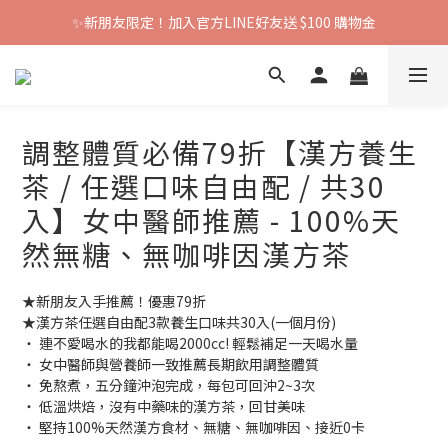
✨新朋友限定！加入官方LINE好友送 $100 購物金
調整體質必備79折【漢方養生
茶 / 任選口味自由配 / 共30
入】女中醫師推薦 - 100%天
然無糖、無咖啡因漢方茶
★新朋友入手推薦！優惠79折
★漢方茶任選自由配3款養生口味共30入(一個月份)
‧ 連不愛喝水的我都能喝2000cc! 輕鬆補足一天喝水量
‧ 女中醫師與營養師一致推薦長期飲用調整體質
‧ 免熬煮，五分鐘沖泡完成，每包可回沖2~3次
‧ 低溫烘焙，沒有中藥味的漢方茶，回甘美味
‧ 堅持100%天然漢方食材、無糖、無咖啡因、接近0卡