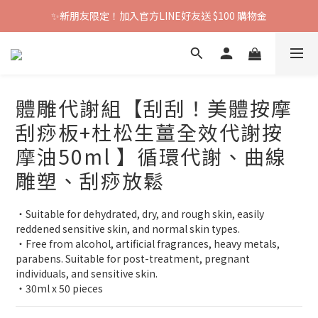
✨新朋友限定！加入官方LINE好友送 $100 購物金
體雕代謝組【刮刮！美體按摩
刮痧板+杜松生薑全效代謝按
摩油50ml 】循環代謝、曲線
雕塑、刮痧放鬆
‧Suitable for dehydrated, dry, and rough skin, easily 
reddened sensitive skin, and normal skin types.
‧Free from alcohol, artificial fragrances, heavy metals, 
parabens. Suitable for post-treatment, pregnant 
individuals, and sensitive skin.
‧30ml x 50 pieces