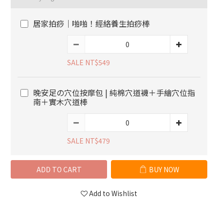
居家拍痧｜啪啪！經絡養生拍痧棒
SALE NT$549
晚安足の穴位按摩包 | 純棉穴道襪＋手繪穴位指
南＋實木穴道棒
SALE NT$479
ADD TO CART
BUY NOW
Add to Wishlist