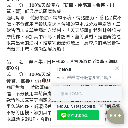
成 分│ 100%天然漢方
（
艾草、伸筋草、香茅、川
芎、薑
）
低溫烘焙研磨製成
適用對象│ 忙碌緊繃、精神不濟、情緒壓力、睡眠品質不
佳、不分使用年齡與膚況。溫和的草本成分友善膚質，三
款皆添加艾草等穩定之漢材，『天天舒壓』特別針對想按
摩的你，添加其中川芎、
伸筋草、薑等
漢材，是國術館裡
很常出現的漢材，推拿完後給你敷上一層厚厚的黑藥膏裡
面就有川芎，讓你深層放鬆！
品 名│ 樂木集 - 日日輕盈 - 漢方湯浴包
(泡澡、泡腳
都OK)
LOMOJI
成 分│ 100%天然漢方
（
薑、合歡皮、艾草、當歸、
Hello 👋👋 有什麼需要幫忙嗎？
）
低溫烘焙研磨製成
黃耆、黨參
適用對象│ 忙碌緊繃、精神不濟、情緒壓力、睡眠品質不
佳、不分使用年齡與膚況。溫和的草本成分友善膚質，三
回覆至 LOMOJI
款皆添加艾草等穩定之漢材，『日日輕盈』特別針對想久
坐久站的你，
循環很差、下肢腫脹、手腳冰冷、睡眠品質
✨加入LINE領$100優惠
不好等困擾
，添加其中
等
漢材可
薑、
當歸、黃耆、黨參
連結 LINE 帳號
以幫助循環UP，
！
合歡皮
可幫助舒緩疲勞更好入睡
BUY NOW