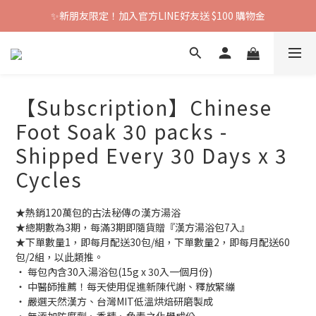
✨新朋友限定！加入官方LINE好友送 $100 購物金
【Subscription】Chinese
Foot Soak 30 packs -
Shipped Every 30 Days x 3
Cycles
★熱銷120萬包的古法秘傳の漢方湯浴
★總期數為3期，每滿3期即隨貨贈『漢方湯浴包7入』
★下單數量1，即每月配送30包/組，下單數量2，即每月配送60
包/2組，以此類推。
‧ 每包內含30入湯浴包(15g x 30入一個月份)
‧ 中醫師推薦！每天使用促進新陳代謝、釋放緊繃
‧ 嚴選天然漢方、台灣MIT低溫烘焙研磨製成