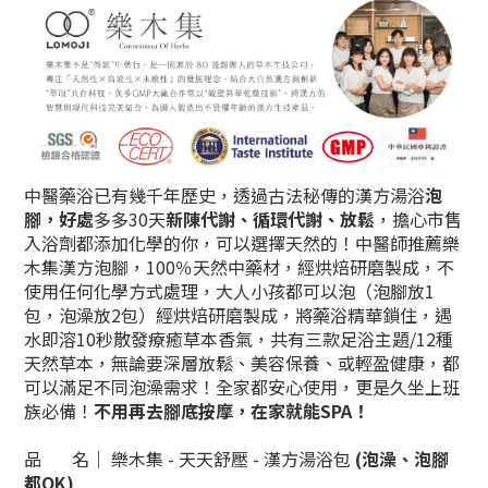
中醫藥浴已有幾千年歷史，透過古法秘傳的漢方湯浴
泡
腳
，
好處
多多30天
新陳代謝、循環代謝、放鬆
，擔心市售
入浴劑都添加化學的你，可以選擇天然的！中醫師推薦
樂
木集漢方泡腳
，100％天然中藥材，經烘焙研磨製成，不
使用任何化學方式處理，大人小孩都可以泡（泡腳放1
包，泡澡放2包）經烘焙研磨製成，將藥浴精華鎖住，遇
水即溶10秒散發療癒草本香氣，共有三款足浴主題/12種
天然草本，無論要深層放鬆、美容保養、或輕盈健康，都
可以滿足不同泡澡需求！全家都安心使用，更是
久坐上班
族必備
！
不用再去腳底按摩，在家就能SPA！
品 名│ 樂木集 - 天天舒壓 - 漢方湯浴包
(泡澡、泡腳
都OK)