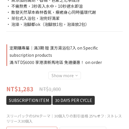
‧ 無添加防腐劑、香精、色素之化學成份
‧ 不需熬煮，3秒丟入水中，10秒遇水即溶
‧ 散發天然草本森林香氣，療癒身心同時循環代謝
‧ 茶包式入浴包，泡完好清潔
‧ 泡澡、泡腳都ok（泡腳放1包，泡澡放2包）
定期購專屬｜滿3期 贈 漢方湯浴包7入 on Specific
subscription products
滿 NTD$6000 享港澳新馬地區 免運優惠！ on order
Show more
NT$1,283
NT$1,800
SUBSCRIPTION ITEM
30 DAYS PER CYCLE
スリーパックのSPAテーマ｜30個入りの割引価格 25%オフ
: ストレス
リリース30個入