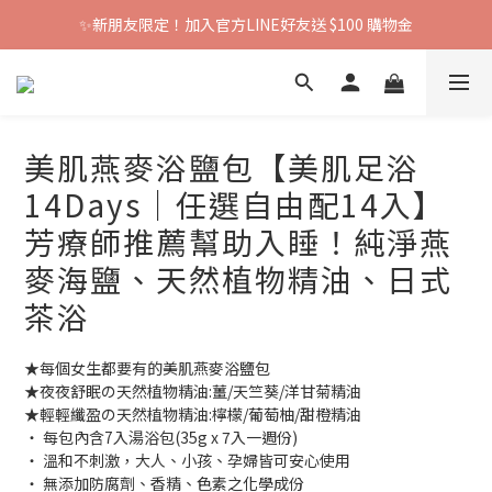
✨新朋友限定！加入官方LINE好友送 $100 購物金
美肌燕麥浴鹽包【美肌足浴
14Days｜任選自由配14入】
芳療師推薦幫助入睡！純淨燕
麥海鹽、天然植物精油、日式
茶浴
★每個女生都要有的美肌燕麥浴鹽包
★夜夜舒眠の天然植物精油:薑/天竺葵/洋甘菊精油
★輕輕纖盈の天然植物精油:檸檬/葡萄柚/甜橙精油
‧ 每包內含7入湯浴包(35g x 7入一週份)
‧ 溫和不刺激，大人、小孩、孕婦皆可安心使用
‧ 無添加防腐劑、香精、色素之化學成份