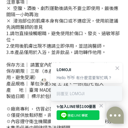
注意事項｜
× 空腹、酒後、劇烈運動後請先不要立即使用，飯後應
間隔一小時再泡
× 浸泡部位的肌膚本身有傷口或不適症況，使用前建議
先詢問醫師的意見
1.請勿直接接觸眼睛，避免使用於傷口、發炎、過敏等部
位。
2.使用後肌膚出現不適請立即停用，並諮詢醫師。
3.
本產品僅用於入浴，並非飲品，請勿轉作他用。
保存方法│ 請置室內陰涼處，避免陽光及潮濕環境
LOMOJI
保存期限│ 三年（本產品未添加防腐劑，開封後請盡速使
用，避免受潮）
Hello 👋👋 有什麼需要幫忙嗎？
產品規格│ 單包淨重35g ± 1g、一份(包)七包入
產 地│ 臺灣 MADE IN TAIWAN
回覆至 LOMOJI
製造日期 │ 標示於包裝
✨加入LINE領$100優惠
☉廠商專利 • 仿冒必究
☉僅提供放鬆紓壓，非為醫療訴求
連結 LINE 帳號
☉內容遵守衛生機關廣告標示法，無誇大及涉及療效，樂
今すぐ購入
木集委任黃中明律師為法律顧問