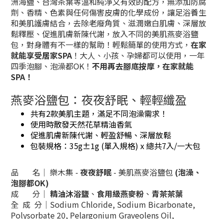
洲海鹽、台灣茶葉等溫和純淨又有效的配方，無添加防腐
劑、香精、色素與任何傷害皮膚的化學成份，讓足浴養生
和美肌護膚結合，去除老廢角質、滋潤嫩白肌膚、深層放
鬆釋壓、促進肌膚新陳代謝，放入不同的美肌燕麥浴鹽
包，對身體有不一樣的幫助！輕鬆簡單的使用方式，
在家
就能享受居家SPA
！大人、小孩、孕婦都可以使用，一年
四季泡腳、泡澡都OK！
不用再去腳底按摩，在家就能
SPA！
燕麥浴鹽包：夜夜舒眠、輕輕纖盈
共有2款美肌主題，滿足不同泡澡需求！
使用時散發天然花草精油香氣
促進肌膚新陳代謝、輕盈舒暢、深層放鬆
包裝規格：35g±1g (單入規格) x 總共7入/一大包
品 名│ 樂木集 -
夜夜舒眠
- 美肌燕麥浴鹽包
(泡澡、
泡腳都OK)
成 分│
精油沐浴鹽
、
食用級燕麥粉
、
青茶茶葉
全 成 分│Sodium Chloride, Sodium Bicarbonate,
Polysorbate 20, Pelargonium Graveolens Oil,