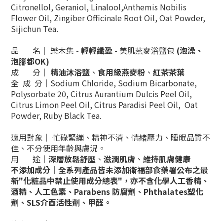
Citronellol, Geraniol, Linalool,Anthemis Nobilis
Flower Oil, Zingiber Officinale Root Oil, Oat Powder,
Sijichun Tea.
品 名│ 樂木集 -
輕輕纖盈
- 美肌燕麥浴鹽包
(泡澡、
泡腳都OK)
成 分│
精油沐浴鹽
、
食用級燕麥粉
、
紅茶茶葉
全 成 分│
Sodium Chloride, Sodium Bicarbonate,
Polysorbate 20, Citrus Aurantium Dulcis Peel Oil,
Citrus Limon Peel Oil, Citrus Paradisi Peel Oil, Oat
Powder, Ruby Black Tea.
適用對象│ 忙碌緊繃、精神不濟、情緒壓力、睡眠品質不
佳、不分使用年齡與膚況。
用
途│
深層放鬆舒壓
、
滋潤肌膚
、
維持肌膚健康
不添加成分│全系列產品皆未添加衛福部食藥署公布之最
新"化粧品中禁止使用成分總表"，亦不含化學人工香精、
酒精、人工色素、Parabens 防腐劑、Phthalates塑化
劑、SLS介面活性劑、甲醛。