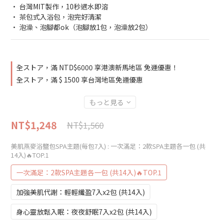
‧ 台灣MIT製作，10秒遇水即溶
‧ 茶包式入浴包，泡完好清潔
‧ 泡澡、泡腳都ok（泡腳放1包，泡澡放2包）
全ストア，滿 NTD$6000 享港澳新馬地區 免運優惠！
全ストア，滿 $ 1500 享台灣地區免運優惠
もっと見る
NT$1,248
NT$1,560
美肌燕麥浴鹽包SPA主題(每包7入)
: 一次滿足：2款SPA主題各一包 (共
14入)🔥TOP.1
一次滿足：2款SPA主題各一包 (共14入)🔥TOP.1
加強美肌代謝：輕輕纖盈7入x2包 (共14入)
身心靈放鬆入眠：夜夜舒眠7入x2包 (共14入)