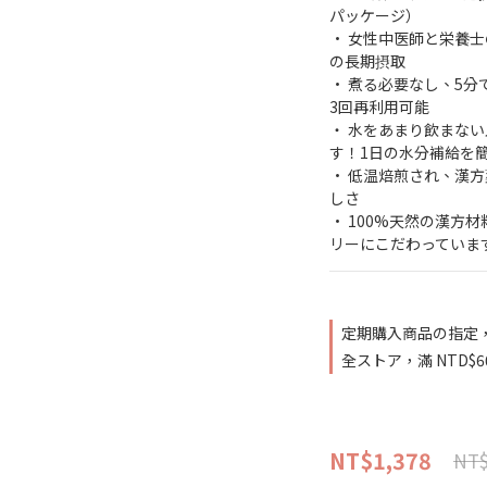
パッケージ）
• 女性中医師と栄養
の長期摂取
• 煮る必要なし、5
3回再利用可能
‧ 水をあまり飲まない
す！1日の水分補給を
• 低温焙煎され、漢
しさ
• 100%天然の漢方
リーにこだわっていま
定期購入商品の指定，
全ストア，滿 NTD$
NT$1,378
NT$