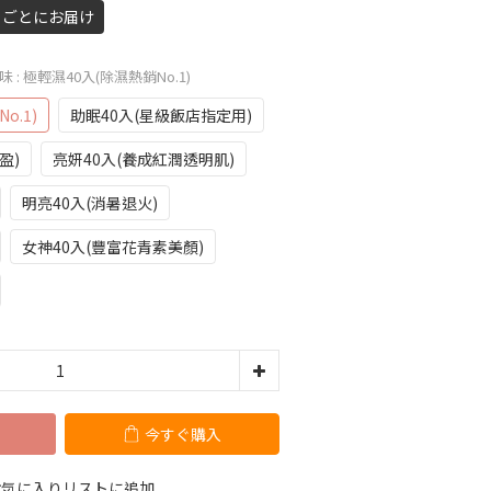
 日ごとにお届け
口味
: 極輕濕40入(除濕熱銷No.1)
o.1)
助眠40入(星級飯店指定用)
盈)
亮妍40入(養成紅潤透明肌)
明亮40入(消暑退火)
女神40入(豐富花青素美顏)
今すぐ購入
お気に入りリストに追加