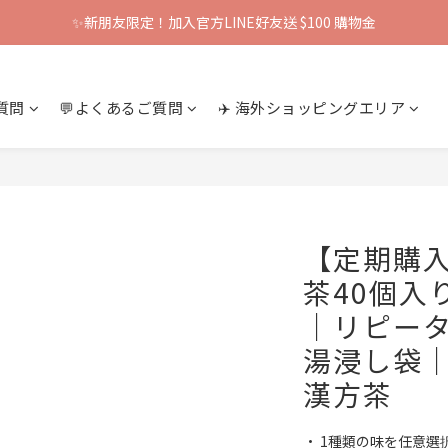
✨新朋友限定！加入官方LINE好友送 $100 購物金
質問
💬よくあるご質問
✈️ 海外ショッピングエリア
【定期購
茶40個入り
｜リピー
湯浸し袋
漢方茶
• 1種類の味を任意選