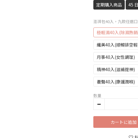
定期購入商品
45
澎湃包40入，九款任選
極輕濕40入(除濕熱銷N
纖美40入(順暢排空輕
月事40入(女性調理)
精神40入(滋補提神)
養聲40入(康護潤喉)
数量
カートに追加