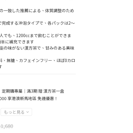
士の一致した推薦による、体質調整のため
分で完成する沖泡タイプで、各パックは2〜
人でも、1200ccまで飲むことができま
簡単に補充できます
方薬の味がない漢方茶で、甘みのある美味
材料、無糖、カフェインフリー、ほぼ0カロ
す
定期購專屬｜滿3期 贈 漢方茶一盒
6000 享港澳新馬地區 免運優惠！
もっと見る
1,680