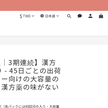
$
TWD
日本語
今すぐ購入
入｜3期連続】漢方
 - 45日ごとの出荷
ター向けの大容量の
｜漢方薬の味がない
択（各パックには40回分の入り、大容量