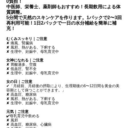
0負担！
中医師、栄養士、薬剤師もおすすめ！長期飲用による体
質調整。
5分間で天然のスキンケアを作ります。1パックで2〜3回
再利用可能！1日2パックで一日の水分補給を簡単に補
充！
むくみスッキリ｜ご注意
✘ 痛風、腎臓病
✘ 風邪、熱がある、下痢する
✘ 生理中、妊娠中、母乳育児中
女神になれる｜ご注意
✘ 胃酸過多、空腹
✘ 低血圧、腎不全
✘ 生理中、妊娠中、母乳育児中
女の日｜ご注意
✔「月経前、月経後の摂取により、生理期後の6〜12日間を黄金の美
容期として保つことができます。」
✘ 高血圧、糖尿病 
✘ 風邪、熱がある、下痢する
✘ 生理中、妊娠中、母乳育児中
元気｜ご注意
✔️母乳育児中飲める
✘ 風邪
✘ 高血圧、糖尿病、心臟病