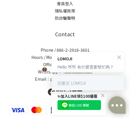
會員登入
隱私權政策
防詐騙聲明
Contact
Phone / 886-2-2918-3601
Hours / Mon-Fri : 10:00 AM - 6:00 PM
LOMOJI
Official Line：@lomoji
Hello 👋👋 有什麼需要幫忙嗎？
WhatsApp：+886986889865
Email：pm.lomoji@gmail.com
回覆至 LOMOJI
✨加入LINE領$100優惠
連結 LINE 帳號
今すぐ購入