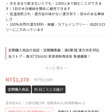
‧ 水をあまり飲まない人でも、1200ccまで飲むことができま
す！1日の水分補給を簡単に補充できます
• 低温焙煎され、漢方薬の味がない漢方茶で、甘みのある美味
しさ
• 100%天然の漢方材料、無糖、カフェインフリー、ほぼ0カロ
リーにこだわっています
定期購入商品の指定，定期購專屬｜滿6期 贈 漢方茶澎湃包
全ストア，滿 NTD$6000 享港澳新馬地區 免運優惠！
もっと見る
NT$1,378
NT$1,680
定期購入商品
45 日ごとにお届け
澎湃包40入，九款任選口味
: 極輕濕40入(除濕熱銷No.1)
極輕濕40入(除濕熱銷No.1)
助眠40入(星級飯店指定用)