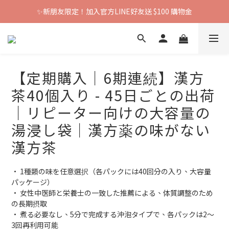
✨新朋友限定！加入官方LINE好友送 $100 購物金
【定期購入｜6期連続】漢方
茶40個入り - 45日ごとの出荷
｜リピーター向けの大容量の
湯浸し袋｜漢方薬の味がない
漢方茶
• 1種類の味を任意選択（各パックには40回分の入り、大容量
パッケージ）
• 女性中医師と栄養士の一致した推薦による、体質調整のため
の長期摂取
• 煮る必要なし、5分で完成する沖泡タイプで、各パックは2〜
3回再利用可能