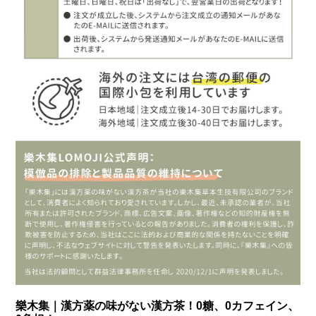
樂木集｜漢方薬の味がない漢方茶！0糖、0カフェイン、