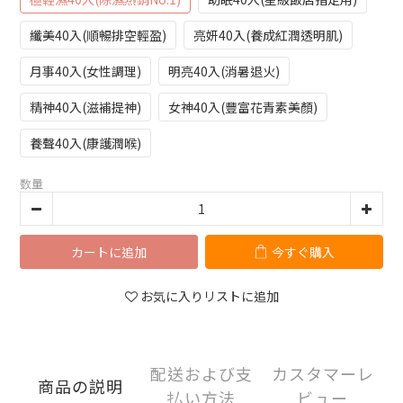
纖美40入(順暢排空輕盈)
亮妍40入(養成紅潤透明肌)
月事40入(女性調理)
明亮40入(消暑退火)
精神40入(滋補提神)
女神40入(豐富花青素美顏)
養聲40入(康護潤喉)
数量
カートに追加
今すぐ購入
お気に入りリストに追加
配送および支
カスタマーレ
商品の説明
払い方法
ビュー