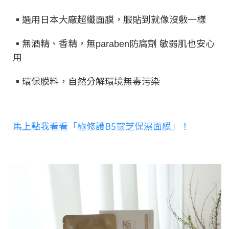
▪️
選用日本大廠超纖面膜，服貼到就像沒敷一樣
▪️
無酒精、香精，無
防腐劑
敏弱肌也安心
paraben
用
▪️
環保膜料，自然分解環境無毒污染
馬上點我看看「極修護B5靈芝保濕面膜」！