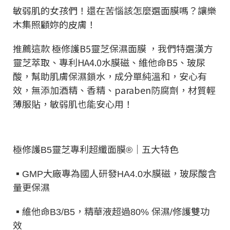
敏弱肌的女孩們！還在苦惱該怎麼選面膜嗎？讓樂
木集照顧妳的皮膚！
推薦這款 極修護B5靈芝保濕面膜 ，我們特選漢方
靈芝萃取、專利HA4.0水膜磁、維他命B5、玻尿
酸，幫助肌膚保濕鎖水，成分單純溫和，安心有
效，無添加酒精、香精、paraben防腐劑，材質輕
薄服貼，敏弱肌也能安心用！
極修護
靈芝專利超纖面膜
｜五大特色
B5
®
▪️
大廠專為國人研發
水膜磁，玻尿酸含
GMP
HA4.0
量更保濕
▪️
維他命
，精華液超過
保濕
修護雙功
B3/B5
80%
/
效