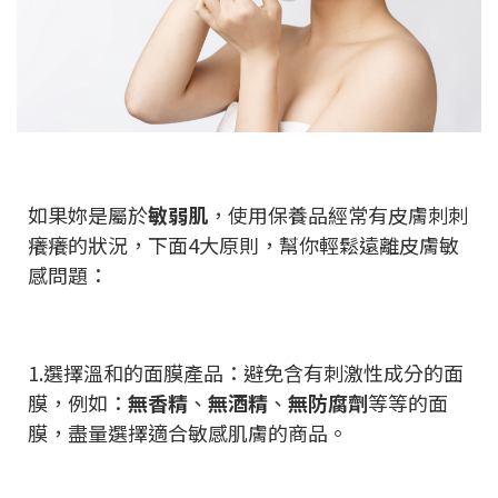
如果妳是屬於
敏弱肌
，使用保養品經常有皮膚刺刺
癢癢的狀況，下面4大原則，幫你輕鬆遠離皮膚敏
感問題：
1.選擇溫和的面膜產品：避免含有刺激性成分的面
膜，例如：
無香精
、
無酒精
、
無防腐劑
等等的面
膜，盡量選擇適合敏感肌膚的商品。