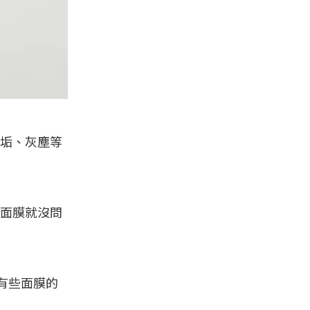
垢、灰塵等
面膜就沒問
有些面膜的