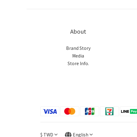
About
Brand Story
Media
Store Info.
$
TWD
English