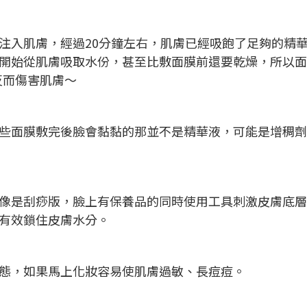
注入肌膚，經過20分鐘左右，肌膚已經吸飽了足夠的精
開始從肌膚吸取水份，甚至比敷面膜前還要乾燥，所以面
反而傷害肌膚～
些面膜敷完後臉會黏黏的那並不是精華液，可能是增稠劑
像是刮痧版，臉上有保養品的同時使用工具刺激皮膚底層
有效鎖住皮膚水分。
態，如果馬上化妝容易使肌膚過敏、長痘痘。