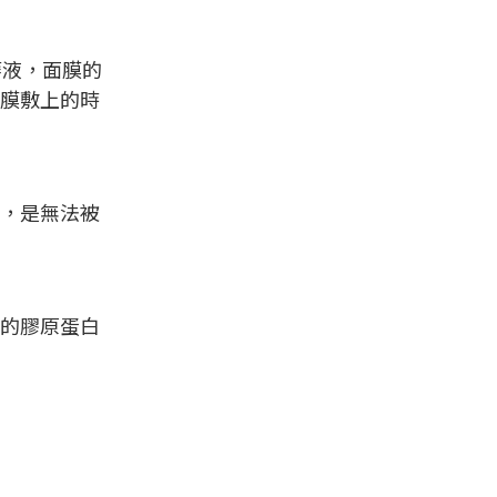
華液，面膜的
膜敷上的時
，是無法被
的膠原蛋白