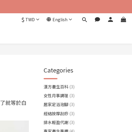
$
TWD
English
Categories
漢方養生百科
(3)
女性月事調理
(3)
了就等於白
居家足浴泡腳
(3)
經絡按摩刮痧
(3)
排水輕盈代謝
(3)
專家養生專欄
(4)