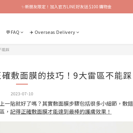
✨新朋友限定！加入官方LINE好友送 $100 購物金
💬FAQ
✈️ Overseas Delivery
不能踩
正確敷面膜的技巧！9大雷區不能踩
2023-07-10
上一貼就好了嗎？其實敷面膜步驟包括很多小細節，敷錯
區，
記得正確敷面膜才能達到最棒的護膚效果！