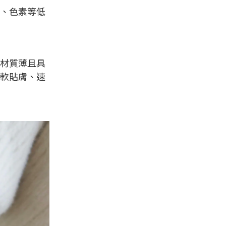
、色素等低
材質薄且具
軟貼膚、速