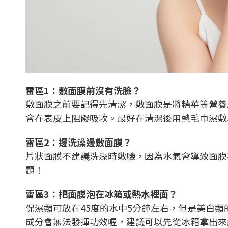
雷區1：敷面膜前沒有洗臉？
敷面膜之前要記得先清潔，敷面膜是將精華等營養
會在表皮上阻礙吸收。最好在清潔後用熱毛巾濕敷
雷區2：邊洗澡邊敷面膜？
片狀面膜不建議洗澡時敷臉，因為水氣會導致面膜
題！
雷區3：把面膜泡在冰箱或熱水裡面？
保濕類可放在45度的水中5分鐘左右，但是美白
成分會無法發揮功效喔，建議可以先從冰箱拿出來