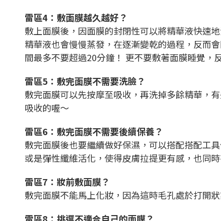
雷區4：敷面膜越久越好？
敷上面膜後，因面膜的封閉性可以將精華液快速地
精華液也會慢慢蒸發，在逐漸變乾的過程，反而會
間最多不要超過20分鐘！ 更不要敷著面膜睡覺，
雷區5：敷完面膜不需要洗臉？
敷完面膜可以先按摩至吸收，再洗掉多餘精華，有
吸收的喔～
雷區6：敷完面膜不需要後續保養？
敷完面膜後也要繼續做好保濕，可以搭配搭配工具
或是彈性纖維活化，使得皮膚拉提更有感，也同時
雷區7：妝前敷面膜？
敷完面膜不能馬上化妝，因為這時毛孔處於打開狀
雷區8：挑選不適合自己的面膜？