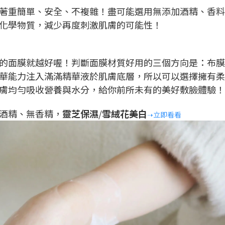
著重簡單、安全、不複雜！盡可能選用無添加酒精、香料
化學物質，減少再度刺激肌膚的可能性！
的面膜就越好喔！判斷面膜材質好用的三個方向是：布膜
華能力注入滿滿精華液於肌膚底層，所以可以選擇擁有柔
膚均勻吸收營養與水分，給你前所未有的美好敷臉體驗！
酒精、無香精，
靈芝保濕
/
雪絨花美白
➝
立即看看