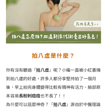
拍八虛是什麼？
你有沒有聽過「
拍八虛
」呢？小編一直被小紅書燒
到拍八虛的好處，許多人都分享堅持拍了一個月
後，早上拍完身體變得比較有精神有活力、臉部原
本容易
長粉刺痘痘
也不長了！！
為什麼可以這麼神奇？「
拍八虛
」源自於中醫理論