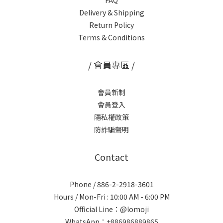
FAQ
Delivery & Shipping
Return Policy
Terms & Conditions
/ 會員專區 /
會員新制
會員登入
隱私權政策
防詐騙聲明
Contact
Phone / 886-2-2918-3601
Hours / Mon-Fri : 10:00 AM - 6:00 PM
Official Line：@lomoji
WhatsApp：+886986889865