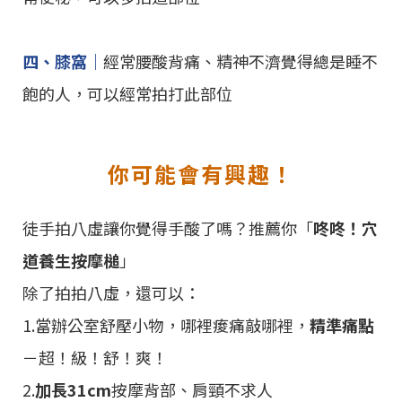
四、膝窩｜
經常腰酸背痛、精神不濟覺得總是睡不
飽的人，可以經常拍打此部位
你可能會有興趣！
徒手拍八虛讓你覺得手酸了嗎？推薦你「
咚咚！穴
道養生按摩槌
」
除了拍拍八虛，還可以：
1.當辦公室舒壓小物，哪裡痠痛敲哪裡，
精準痛點
－超！級！舒！爽！
2.
加長31cm
按摩背部、肩頸不求人