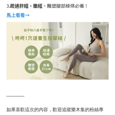
3.
疏通肝經、膽經
，雕塑腿部線條必備！
馬上看看→
═════
如果喜歡這次的內容，歡迎追蹤樂木集的粉絲專