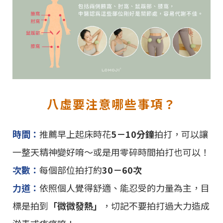
八虛要注意哪些事項？
時間：
推薦早上起床時花
5－10分鐘
拍打，可以讓
一整天精神變好唷～或是用零碎時間拍打也可以！
次數：
每個部位拍打約
30－60次
力道：
依照個人覺得舒適、能忍受的力量為主，目
標是拍到
「微微發熱」
，切記不要拍打過大力造成