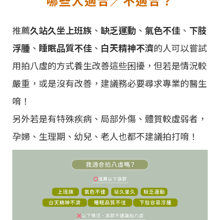
哪些人適合／不適合？
推薦
久站久坐上班族
、
缺乏運動
、
氣色不佳
、
下肢
浮腫
、
睡眠品質不佳
、
白天精神不濟
的人可以嘗試
用拍八虛的方式養生改善這些困擾，但若是情況較
嚴重，或是沒有改善，建議務必要尋求專業的醫生
唷！
另外若是有特殊疾病、局部外傷、體質較虛弱者，
孕婦、生理期、幼兒、老人也都不建議拍打唷！