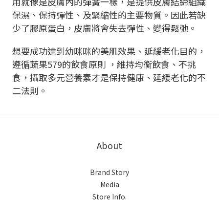
用就像是皮膚內的彈簧一樣，是提供皮膚結締組織
保濕、保持彈性、及緊縮性的主要物質。因此若缺
少了膠原蛋白，皮膚將會失去彈性、變得鬆弛。
想要成功達到幼咪咪的美肌效果、延緩老化目的，
遵循蔬果579的飲食原則 ，維持均衡飲食、不挑
食，攝取多元營養素才是保持健康、延緩老化的不
二法則。
About
Brand Story
Media
Store Info.