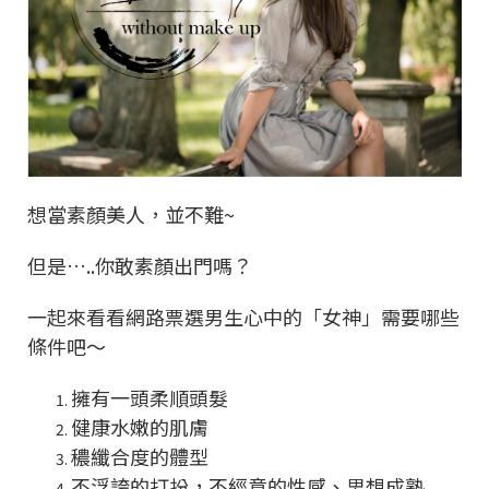
想當素顏美人，並不難~
但是…..你敢素顏出門嗎？
一起來看看網路票選男生心中的「女神」需要哪些
條件吧～
擁有一頭柔順頭髮
健康水嫩的肌膚
穠纖合度的體型
不浮誇的打扮，不經意的性感、思想成熟