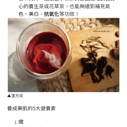
心的養生茶或花草茶，也能夠達到補充氣
色、美白、
抗氧化
等功效！
▲
漢方茶
養成美肌的5大營養素
鐵