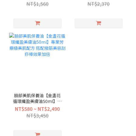
睡！純淨燕麥海鹽、天然
配方 搭配美體刮痧板效果
NT$1,560
NT$2,370
植物精油、日式茶浴
加倍
臉部美肌保養油【金盞花
循環纖盈美膚油50ml】專
業芳療級美肌配方 搭配撥
NT$580 ~ NT$2,490
筋美容刮痧棒效果加倍
NT$3,450