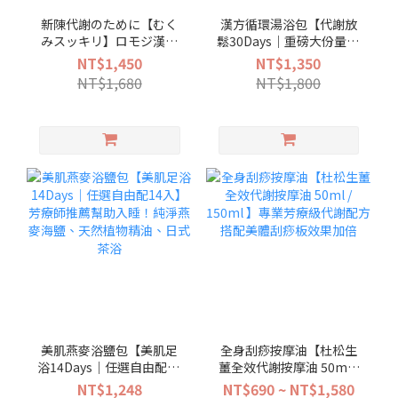
新陳代謝のために【むく
漢方循環湯浴包【代謝放
みスッキリ】ロモジ漢方
鬆30Days｜重磅大份量30
養生茶40バッグ入り
入】100%天然古法秘傳、
NT$1,450
NT$1,350
中醫師、物理治療推薦泡
NT$1,680
NT$1,800
腳 提升代謝循環
美肌燕麥浴鹽包【美肌足
全身刮痧按摩油【杜松生
浴14Days｜任選自由配14
薑全效代謝按摩油 50ml /
入】芳療師推薦幫助入
150ml 】專業芳療級代謝
NT$1,248
NT$690 ~ NT$1,580