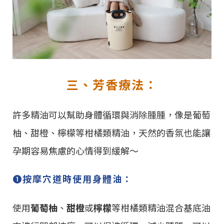
三、芳香療法：
許多精油可以幫助身體循環與消除腫腫，像是葡萄
柚、甜橙、檸檬等柑橘類精油，天然的香氛也能讓
孕期容易焦慮的心情得到緩解～
➊
按摩穴道時使用身體油：
使用
葡萄柚
、
甜橙
或
檸檬
等柑橘類精油混合基底油