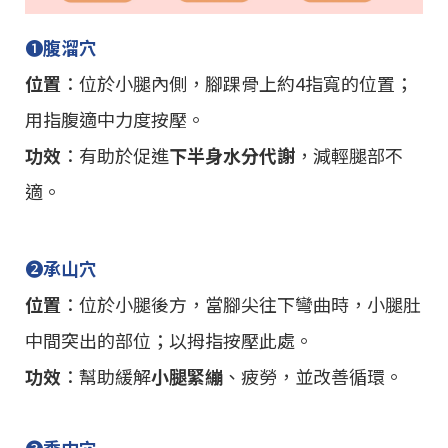
➊
腹溜穴
位置
：位於小腿內側，腳踝骨上約4指寬的位置；
用指腹適中力度按壓。
功效
：有助於促進
下半身水分代謝
，減輕腿部不
適。
➋
承山穴
位置
：位於小腿後方，當腳尖往下彎曲時，小腿肚
中間突出的部位；以拇指按壓此處。
功效
：幫助緩解
小腿緊繃
、疲勞，並改善循環。
➌
委中穴