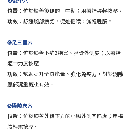
位置
：位於膝蓋後側的正中點；用拇指輕輕按壓。
功效
：舒緩腿部疲勞，促進循環，減輕腫脹。
➍
足三里穴
位置
：位於膝蓋下約3指寬、脛骨外側處；以拇指
適中力度按壓。
功效
：幫助提升全身能量、
強化免疫力
，對於
消除
腿部沉重感
也有效。
➎
陽陵泉穴
位置
：位於膝蓋外側下方的小腿外側凹陷處；用指
腹輕柔按壓。