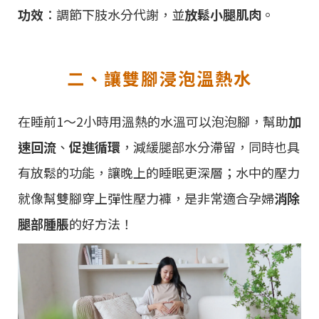
功效
：調節下肢水分代謝，並
放鬆小腿肌肉
。
二、讓雙腳浸泡溫熱水
在睡前1～2小時用溫熱的水溫可以泡泡腳，幫助
加
速回流
、
促進循環
，減緩腿部水分滯留，同時也具
有放鬆的功能，讓晚上的睡眠更深層；水中的壓力
就像幫雙腳穿上彈性壓力褲，是非常適合孕婦
消除
腿部腫脹
的好方法！