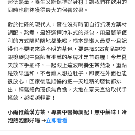
超低熱量，養生又能保持好身材！讓我們在飲用的
同時也能夠獲得最大的保養效果。
對於忙碌的現代人，實在沒有時間自行抓漢方藥材
調配、熬煮，最好選擇沖泡式的茶包，用最簡單便
利的方式隨時隨地都能喝，根本是懶人最愛～且記
得也不要喝來路不明的茶包，要選擇SGS食品認證
跟檢驗與中醫師有推薦的品牌才是首選喔！
今年夏
天放下手搖杯，一起跟上這波喝
養生茶
熱潮，重點
是效果溫和，不會讓人想拉肚子，即使在外面也能
很放心，回家後能順暢的把一天堆積的廢物都排
出，輕鬆體內環保無負擔，大推在夏天直接取代手
搖飲，越喝越輕盈！
小編推薦漢方茶，專業中醫師調配！無中藥味！冷
泡熱泡都好喝 ➝
立即看看