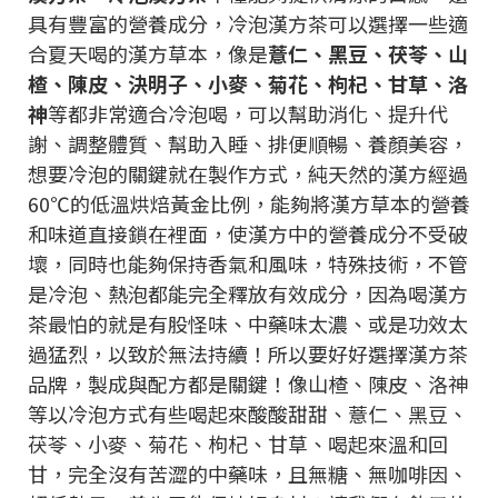
具有豐富的營養成分，冷泡漢方茶可以選擇一些適
合夏天喝的漢方草本，像是
薏仁、黑豆、茯苓、山
楂、陳皮、決明子、小麥、菊花、枸杞、甘草、洛
神
等都非常適合冷泡喝，可以幫助消化、提升代
謝、調整體質、幫助入睡、排便順暢、養顏美容，
想要冷泡的關鍵就在製作方式，純天然的漢方經過
60℃的低溫烘焙黃金比例，能夠將漢方草本的營養
和味道直接鎖在裡面，使漢方中的營養成分不受破
壞，同時也能夠保持香氣和風味，特殊技術，不管
是冷泡、熱泡都能完全釋放有效成分，因為喝漢方
茶最怕的就是有股怪味、中藥味太濃、或是功效太
過猛烈，以致於無法持續！所以要好好選擇漢方茶
品牌，製成與配方都是關鍵！像山楂、陳皮、洛神
等以冷泡方式有些喝起來酸酸甜甜、薏仁、黑豆、
茯苓、小麥、菊花、枸杞、甘草、喝起來溫和回
甘，完全沒有苦澀的中藥味，且無糖、無咖啡因、