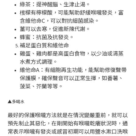
綠茶：提神醒腦、生津止渴。
櫁檬有檸檬酸，可能幫助舒緩喉嚨發炎，富
含維他命C，可以對抗細菌感染。
薑可以去寒，促進新陳代謝。
蜂蜜：抗菌及抗發炎。
補足蛋白質和維他命
雞蛋、雞肉都是高蛋白食物，以少油或清蒸
水煮方式調理。
維他命A：有細胞再生功能，能幫助修復聲帶
保護膜，確保聲音可以正常生揮，如番薯、
菠菜、芥蘭等等。
▲
多喝水
最好的保護喉嚨方法就是在情況變嚴重前，就可以
預先制止其惡化，在剛開始有喉嚨乾癢狀況時，通
常表示喉嚨有發炎或感冒初期可以用鹽水漱口洗喉