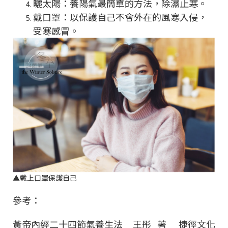
曬太陽：養陽氣最簡單的方法，除濕止寒。
戴口罩：以保護自己不會外在的風寒入侵，
受寒感冒。
▲
戴上口罩保護自己
參考：
黃帝內經二十四節氣養生法 王彤 著 捷徑文化