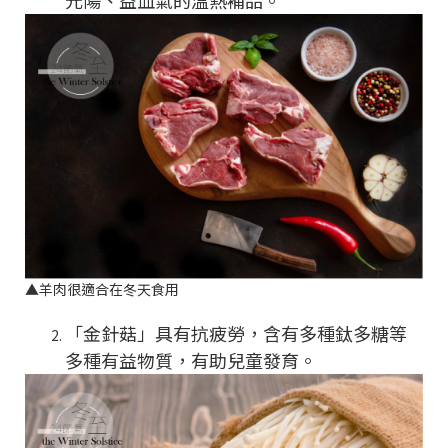
元陽、益血氣的溫熱補品。
▲
羊肉很適合在冬天食用
「金針菇」具有抗疲勞，含有多種鈦多糖等
多種有益物質，有助兒童發育。