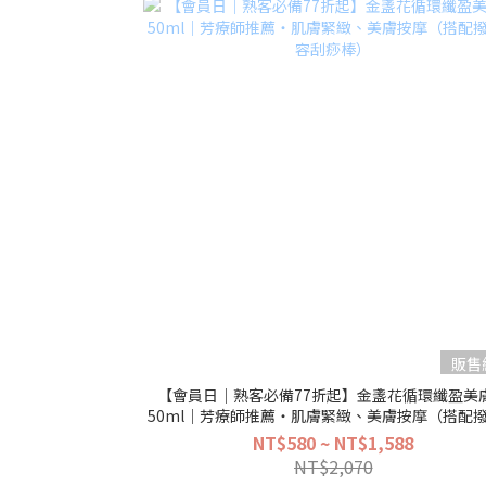
販售
【會員日｜熟客必備77折起】金盞花循環纖盈美
50ml｜芳療師推薦・肌膚緊緻、美膚按摩（搭配
容刮痧棒）
NT$580 ~ NT$1,588
NT$2,070