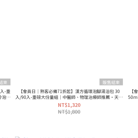
結束
販售結束
入-重
【會員日｜熟客必備71折起】漢方循環泡腳湯浴包 30
【會
冷泡熱
入/90入-重磅大份量組｜中醫師、物理治療師推薦・天然
50
漢方、森林香氣（天天泡腳循環代謝釋放緊繃）
NT$1,320
NT$1,800