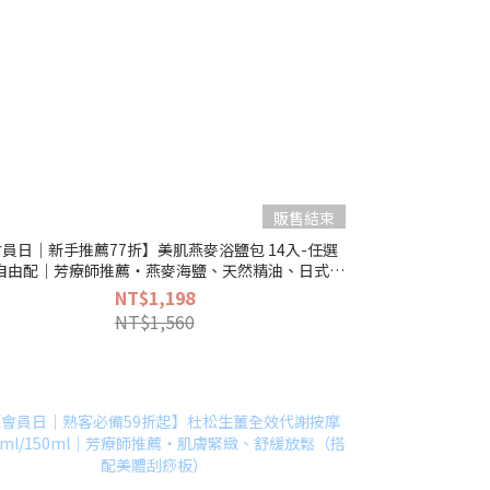
販售結束
員日｜新手推薦77折】美肌燕麥浴鹽包 14入-任選
A自由配｜芳療師推薦・燕麥海鹽、天然精油、日式茶
浴（天天泡腳淨化舒壓）
NT$1,198
NT$1,560