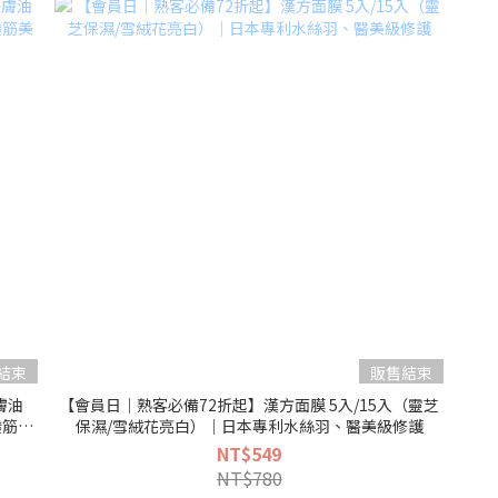
結束
販售結束
膚油
【會員日｜熟客必備72折起】漢方面膜 5入/15入（靈芝
撥筋美
保濕/雪絨花亮白）｜日本專利水絲羽、醫美級修護
NT$549
NT$780