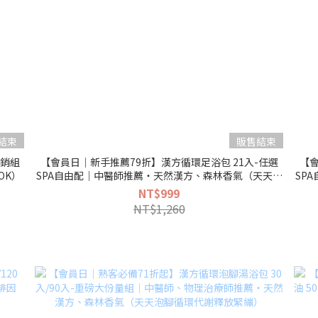
結束
販售結束
熱銷組
【會員日｜新手推薦79折】漢方循環足浴包 21入-任選
【會
OK）
SPA自由配｜中醫師推薦・天然漢方、森林香氣（天天泡
SP
腳加速代謝循環）
NT$999
NT$1,260