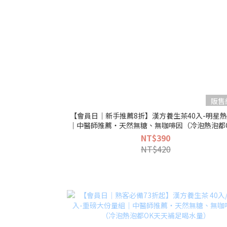
販售
【會員日｜新手推薦8折】漢方養生茶40入-明星
｜中醫師推薦・天然無糖、無咖啡因（冷泡熱泡都
NT$390
NT$420