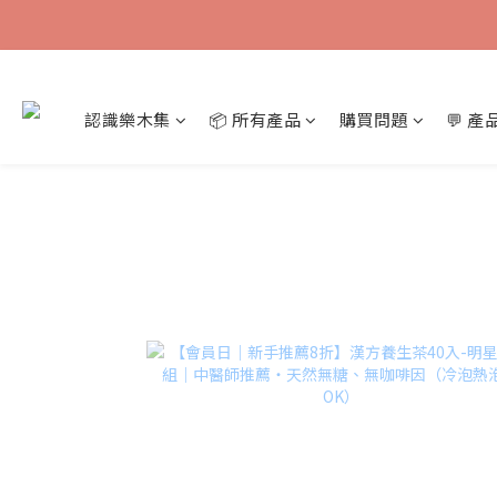
認識樂木集
📦 所有產品
購買問題
💬 