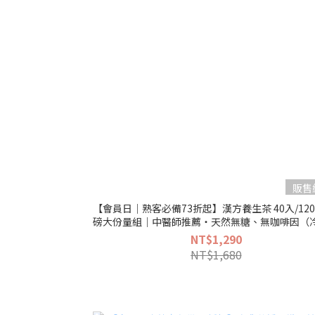
販售
【會員日｜熟客必備73折起】漢方養生茶 40入/120
磅大份量組｜中醫師推薦・天然無糖、無咖啡因（
泡都OK天天補足喝水量）
NT$1,290
NT$1,680