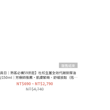
販售結束
員日｜熟客必備59折起】杜松生薑全效代謝按摩油
ml/150ml｜芳療師推薦・肌膚緊緻、舒緩放鬆（搭配
美體刮痧板）
NT$690 ~ NT$2,790
NT$4,740