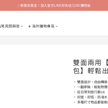
✨新朋友限定！加入官方LINE好友送 $100 購物金
產品常見問與答
✈️ 海外購物專區
雙面兩用
包】輕鬆
‧ 雙面設計，自由轉換
‧ 一翻即換，輕鬆對
‧ 從日常到旅行都ok
‧ 好提、好搭、防潑水
‧ 多種尺寸物品都能