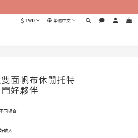
$
TWD
繁體中文
立即購買
【雙面帆布休閒托特
出門好夥伴
應不同場合
剛好放入