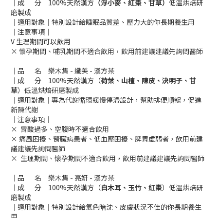
｜成 分｜100%天然漢方
（浮小麥、紅棗、甘草）
低溫烘焙研
磨製成
｜適用對象｜特別設計給睡眠品質差、壓力大的你長期養生用
｜注意事項｜
V 生理期間可以飲用
× 懷孕期間、哺乳期間不適合飲用，飲用前建議建議先詢問醫師
｜品 名｜樂木集 - 纖美 - 漢方茶
｜成 分｜100%天然漢方（
荷葉、山楂、陳皮、決明子、甘
草
）低溫烘焙研磨製成
｜適用對象｜專為代謝循環緩慢停滯設計，幫助排便順暢，促進
新陳代謝
｜注意事項｜
× 胃酸過多、空腹時不適合飲用
× 痛風困擾、腎臟病患者、低血壓困擾、脾胃虛弱者，飲用前建
議建議先詢問醫師
× 生理期間、懷孕期間不適合飲用，飲用前建議建議先詢問醫師
｜品 名｜樂木集 - 亮妍 - 漢方茶
｜成 分｜100%天然漢方（
白木耳、玉竹、紅棗
）低溫烘焙研
磨製成
｜適用對象｜特別設計給氣色暗沈、皮膚狀況不佳的你長期養生
用