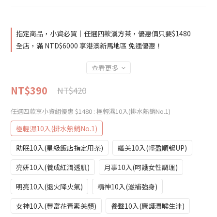
指定商品，小資必買｜任選四款漢方茶，優惠價只要$1480
全店，滿 NTD$6000 享港澳新馬地區 免運優惠！
查看更多
NT$390
NT$420
任選四款享小資組優惠 $1480
: 極輕濕10入(排水熱銷No.1)
極輕濕10入(排水熱銷No.1)
助眠10入(星級飯店指定用茶)
纖美10入(輕盈順暢UP)
亮妍10入(養成紅潤透肌)
月事10入(呵護女性調理)
明亮10入(退火降火氣)
精神10入(滋補強身)
女神10入(豐富花青素美顏)
養聲10入(康護潤喉生津)