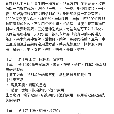
食來作為平日保健養生的一種方式，但漢方茶他並不是藥，沒辦
法喝一包就有成效，必須『一天』、『一點』地慢慢累積，一個
養生的好習慣經過時間的複利加成，身體的改變一定會有感，
100%天然漢方食材，純天然、無咖啡因、無糖，經60°C低溫烘
焙研磨製成茶包，不使用任何化學方式處理，將漢方精華鎖進漢
材中，免費時熬煮，五分鐘沖泡完成，每包茶包可回沖2~3次，一
天兩包輕鬆補足一天喝水量，被網友評為
『沒有中藥味的漢方
茶』
，樂木集為
中醫師、營養師、藥師一致認同推薦！且為日本
五星渡假酒店品牌指定用漢方茶
，共有九款主題：極輕濕、助
眠、纖美、月事、女神、亮妍、明亮、養聲、精神。
｜品 名｜樂木集 - 極輕濕 - 漢方茶
｜成 分｜100%天然漢方
（黑豆、茯苓、薏仁、甘草）
低溫烘
焙研磨製成
｜適用對象｜特別設計給濕氣重、調整體質長期養生用
｜注意事項｜
× 痛風困擾、腎臟病患者
× 感冒、發燒、腹瀉期間不適合飲用
生理期間、懷孕期間、哺乳期間不適合飲用，飲用前建議建議先
詢問醫師
｜品 名｜樂木集 - 助眠 - 漢方茶