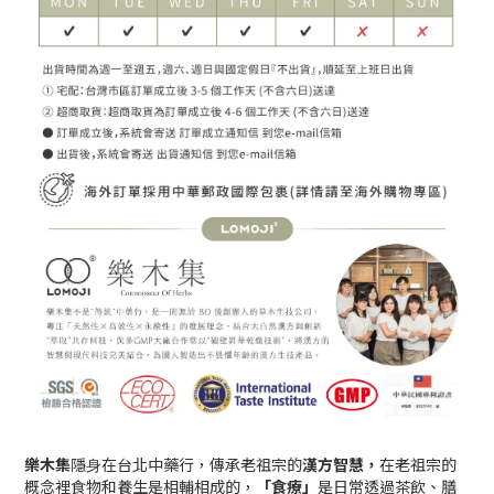
樂木集
隱⾝在台北中藥行，傳承老祖宗的
漢方智慧，
在老祖宗的
概念裡食物和養生是相輔相成的，
「食療」
是日常透過茶飲、膳