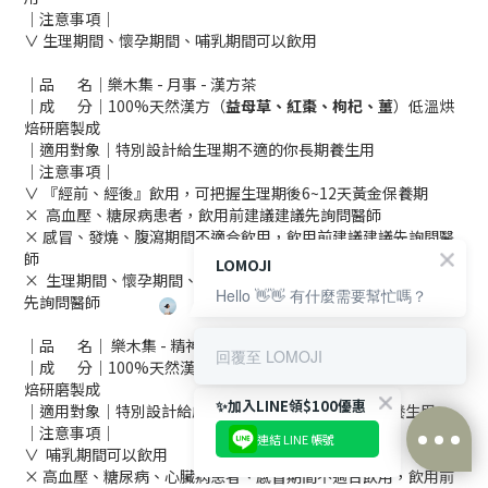
｜注意事項｜
∨ 生理期間、懷孕期間、哺乳期間可以飲用
｜品 名｜樂木集 - 月事 - 漢方茶
｜成 分｜100%天然漢方（
益母草、紅棗、枸杞、薑
）低溫烘
焙研磨製成
｜適用對象｜特別設計給生理期不適的你長期養生用
｜注意事項｜
∨ 『經前、經後』飲用，可把握生理期後6~12天黃金保養期
× 高血壓、糖尿病患者，飲用前建議建議先詢問醫師
× 感冒、發燒、腹瀉期間不適合飲用，飲用前建議建議先詢問醫
師
LOMOJI
× 生理期間、懷孕期間、哺乳期間不適合飲用，飲用前建議建議
Hello 👋👋 有什麼需要幫忙嗎？
先詢問醫師
｜品 名｜ 樂木集 - 精神 - 漢方茶
回覆至 LOMOJI
｜成 分｜100%天然漢方
（紅棗、枸杞、黃耆、黨蔘）
低溫烘
焙研磨製成
✨加入LINE領$100優惠
｜適用對象｜特別設計給虛弱體質、容易疲累的你長期養生用
｜注意事項｜
連結 LINE 帳號
∨ 哺乳期間可以飲用
立即購買
× 高血壓、糖尿病、心臟病患者、感冒期間不適合飲用，飲用前