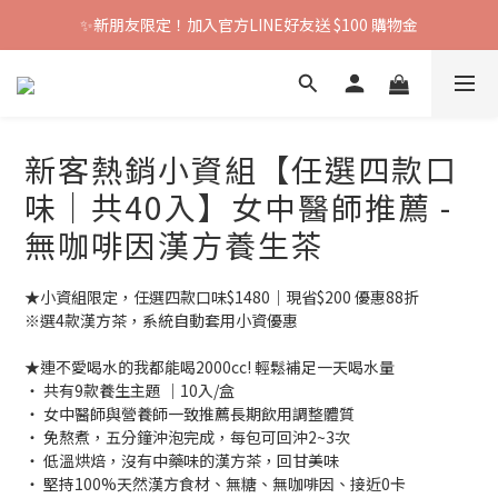
✨新朋友限定！加入官方LINE好友送 $100 購物金
新客熱銷小資組【任選四款口
味｜共40入】女中醫師推薦 -
無咖啡因漢方養生茶
★小資組限定，任選四款口味$1480｜現省$200 優惠88折
※選4款漢方茶，系統自動套用小資優惠
★連不愛喝水的我都能喝2000cc! 輕鬆補足一天喝水量
‧ 共有9款養生主題 ｜10入/盒
‧ 女中醫師與營養師一致推薦長期飲用調整體質
‧ 免熬煮，五分鐘沖泡完成，每包可回沖2~3次
‧ 低溫烘焙，沒有中藥味的漢方茶，回甘美味
‧ 堅持100%天然漢方食材、無糖、無咖啡因、接近0卡