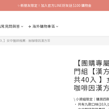
✨新朋友限定！加入官方LINE好友送 $100 購物金
產品常見問與答
✈️ 海外購物專區
入 】女中醫師推薦 - 無咖啡因漢方茶
【團購專
門組【漢方
共40入 】
咖啡因漢
\ 小資組限定｜購買四
• 共有九款口味(10入/盒