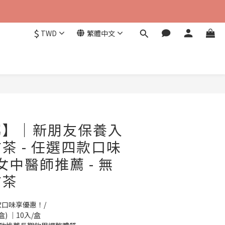
$
TWD
繁體中文
立即購買
屬】｜新朋友保養入
茶 - 任選四款口味
女中醫師推薦 - 無
方茶
款口味享優惠！/
) ｜10入/盒