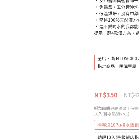
• 女中醫師與營養師
• 免熬煮，五分鐘沖泡
• 低溫烘焙，沒有中
• 堅持100%天然漢
• 連不愛喝水的我都能喝
提示：選4款漢方茶，
全店，滿 NTD$60
指定商品，團購專屬｜
NT$350
NT$4
錢魚團購專屬優惠！任選四
10入(排水熱銷No.1)
極輕濕10入(排水熱銷N
助眠10入(星級飯店指