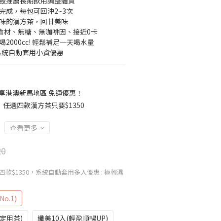
一致推薦長期飲用調整體質
完成，每包可回沖2~3次
藥味的漢方茶，回甘美味
方食材、無糖、無咖啡因、接近0卡
2000cc! 輕鬆補足一天喝水量
系統自動套用小資優惠
00 享港澳新馬地區 免運優惠！
任選四款漢方茶只要$1350
查看更多
20
款$1350，系統自動套用多入優惠
: 極輕濕
o.1)
定用茶)
纖美10入(輕盈順暢UP)