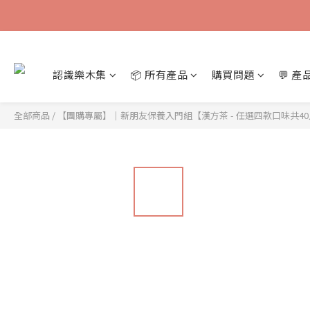
認識樂木集
📦 所有產品
購買問題
💬 
全部商品
/
【團購專屬】｜新朋友保養入門組【漢方茶 - 任選四款口味共40