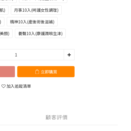
肌)
月事10入(呵護女性調理)
)
精神10入(產後術後滋補)
美顏)
養聲10入(康護潤喉生津)
立即購買
加入追蹤清單
顧客評價