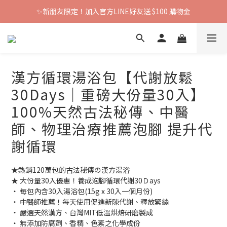
✨新朋友限定！加入官方LINE好友送 $100 購物金
漢方循環湯浴包【代謝放鬆
30Days｜重磅大份量30入】
100%天然古法秘傳、中醫
師、物理治療推薦泡腳 提升代
謝循環
★熱銷120萬包的古法秘傳の漢方湯浴
★ 大份量30入優惠！養成泡腳循環代謝30Ｄays
‧ 每包內含30入湯浴包(15g x 30入一個月份)
‧ 中醫師推薦！每天使用促進新陳代謝、釋放緊繃
‧ 嚴選天然漢方、台灣MIT低溫烘焙研磨製成
‧ 無添加防腐劑、香精、色素之化學成份