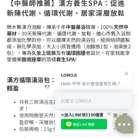
【中醫師推薦】漢方養生SPA：促進
新陳代謝、循環代謝、居家深層放鬆
樂木集漢方泡腳，傳承千年
中醫藥浴
精華。100％
天然中
藥材
，30天新陳代謝、循環代謝、放鬆，擔心市售入浴劑
都添加化學的你，可以選擇天然的湯浴包，經烘焙研磨製
成，無化學添加，大人小孩皆適用（泡腳放1包，泡澡放2
包）。專為
久坐上班族
及有
循環困擾
者設計，在家就能享
受媲美
腳底按摩
的頂級
養生SPA
!
LOMOJI
漢方循環湯浴包：天天舒壓、月月溫順、日日
Hello 👋👋 有什麼需要幫忙嗎？
輕盈
回覆至 LOMOJI
共有三款湯浴主題/12種天然草本，滿足不同泡澡需
求！
使用時散發天然草本香氣，促進肌膚新陳代謝、輕
✨加入LINE領$100優惠
盈舒暢、深層放鬆
連結 LINE 帳號
包裝規格：15g±5g (單入規格) x 總共7入/一大包
立即購買