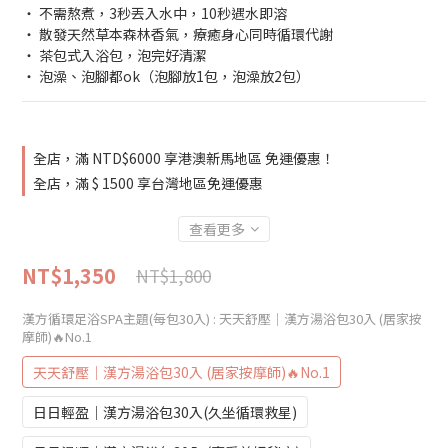
‧ 不需熬煮，3秒丟入水中，10秒遇水即溶
‧ 散發天然草本森林香氣，療癒身心同時循環代謝
‧ 茶包式入浴包，泡完好清潔
‧ 泡澡、泡腳都ok（泡腳放1包，泡澡放2包）
全店，滿 NTD$6000 享港澳新馬地區 免運優惠！
全店，滿 $ 1500 享台灣地區免運優惠
查看更多
NT$1,350
NT$1,800
漢方循環足浴SPA主題(每包30入)
: 天天舒壓｜漢方湯浴包30入 (居家按
摩師)🔥No.1
天天舒壓｜漢方湯浴包30入 (居家按摩師)🔥No.1
日日輕盈｜漢方湯浴包30入(久坐循環救星)