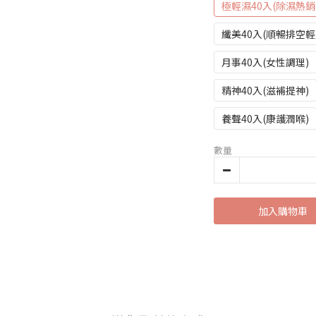
極輕濕40入(除濕熱銷N
纖美40入(順暢排空輕
月事40入(女性調理)
精神40入(滋補提神)
養聲40入(康護潤喉)
數量
加入購物車