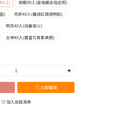
o.1)
助眠40入(星級飯店指定用)
盈)
亮妍40入(養成紅潤透明肌)
明亮40入(消暑退火)
女神40入(豐富花青素美顏)
立即購買
加入追蹤清單