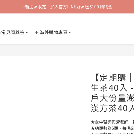
✨新朋友限定！加入官方LINE好友送 $100 購物金
產品常見問與答
✈️ 海外購物專區
【定期購
生茶40入 
戶大份量
漢方茶40
★女中醫師與營養師一
★總期數為6期，每滿6