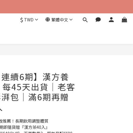
$
TWD
繁體中文
立即購買
｜連續6期】漢方養
- 每45天出貨｜老客
澎湃包｜滿6期再贈
入
致推薦！長期飲用調整體質
期即隨貨贈『漢方茶40入』