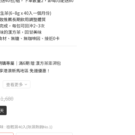
送40包/組，下單數量2，即每月配送80
茶(6~8g x 40入一個月份)
一致推薦長期飲用調整體質
完成，每包可回沖2~3次
藥味的漢方茶，回甘美味
方食材、無糖、無咖啡因、接近0卡
購專屬｜滿6期 贈 漢方茶澎湃包
00 享港澳新馬地區 免運優惠！
查看更多
1,680
5天
口味
: 極輕濕40入(除濕熱銷No.1)