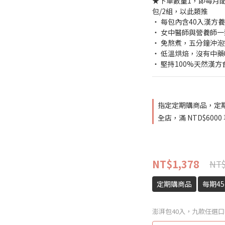
★下單數量1，即每月配
包/2組，以此類推
‧ 每包內含40入漢方養生
‧ 女中醫師與營養師
‧ 免熬煮，五分鐘沖泡
‧ 低溫烘焙，沒有中
‧ 堅持100%天然漢
指定定期購商品，定期
全店，滿 NTD$60
NT$1,378
NT$
定期購商品
每期4
澎湃包40入，九款任選