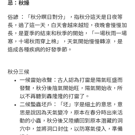
忌：秋燥
俗諺 ：「秋分瞑日對分」，指秋分這天是日夜等
長，過了這一天，白天會越來越短，夜晚會慢慢加
長，是夏季的結束和秋季的開始，「一場秋雨一場
寒，十場秋雨穿上棉」，天氣開始慢慢轉涼 ，是
造成各種疾病的好發季節。
秋分三候
一候雷始收聲：古人認為打雷是陽氣旺盛而
發聲，秋分後陰氣開始旺，陽氣開始收，所
以不再聽到轟隆隆的打雷了。
二候蟄蟲坯戶：「坯」字是細土的意思，意
思是說因為天氣變冷，原本在春分時出來活
動的小蟲，秋分後又陸續回到原本潛藏的洞
穴中，並將洞口封住，以防寒氣侵入，準備