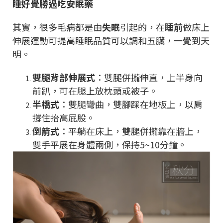
睡好覺勝過吃安眠藥
其實，很多毛病都是由
失眠
引起的，在
睡前
做床上
伸展運動可提高睡眠品質可以調和五臟，一覺到天
明。
雙腿背部伸展式
：雙腿併攏伸直，上半身向
前趴，可在腿上放枕頭或被子。
半橋式
：雙腿彎曲，雙腳踩在地板上，以肩
撐住抬高屁股。
倒箭式
：平躺在床上，雙腿併攏靠在牆上，
雙手平展在身體兩側，保持5~10分鐘。