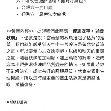
穴，可改善臉部循環，擁有好氣色。
合穀穴—虎口處
迎香穴—鼻旁法令紋處
<<黃帝內經>> 提醒我們此時應「
使志安寧，以緩
秋刑
」。也就是說：當蕭瑟的秋風捲起了枯黃的落
葉，我們就能感受到天空中一片冷清帶著悲傷蒼涼
之氣，所以要使心志安逸寧靜，以緩和秋天的肅殺
之氣。隨著秋燥愈加明顯，加上萬物的凋零，造成
容易出現失眠或睡眠品質變差的情況。如果此時你
不能解決它，或擁有好的睡眠品質，就會影響到生
理機能，所以這時最重要的
養生
功課就是調整睡
眠，滋補強身。
▲
睡眠很重要