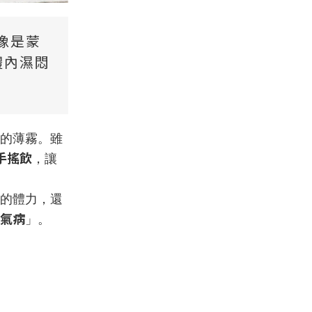
像是蒙
體內濕悶
的薄霧。雖
手搖飲
，讓
的體力，還
氣病
」。