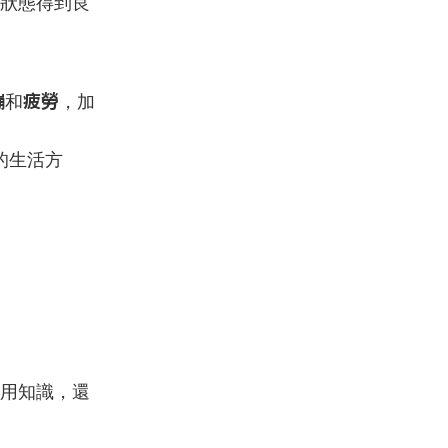
狀態得到良
繃
疲勞
和
，加
的生活方
用知識，還