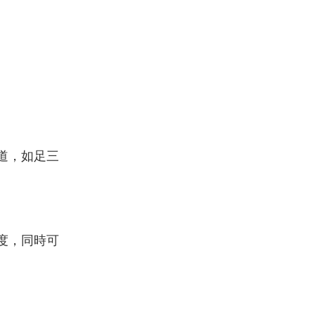
道，如足三
度，同時可