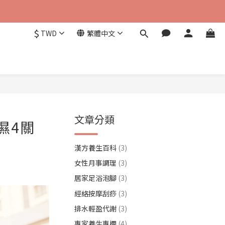
$
TWD
繁體中文
文章分類
濕4關
漢方養生百科
(3)
女性月事調理
(3)
居家足浴泡腳
(3)
經絡按摩刮痧
(3)
排水輕盈代謝
(3)
專家養生專欄
(4)