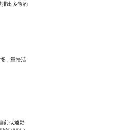
體排出多餘的
擾，重拾活
睡前或運動