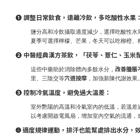
➊ 調整日常飲食，遠離冷飲，多吃酸性水果
鹽分高和冷飲攝取適度減少，選擇吃酸性水
夏季可選擇檸檬、芒果，冬天可以吃柳橙、
➋ 中醫經典漢方茶飲，「茯苓、薏仁、玉米
改善腫脹
這些中藥助於消除體內多餘水分，
穴道按摩
里、三陰交等
，加強新陳代謝效果
➌ 控制冷氣溫度，避免過大溫差：
室外艷陽的高溫和冷氣室內的低溫，若溫差
以考慮開啟電風扇，增加室內空氣的流通，
➍ 適度規律運動，排汗也能幫處排出水分，