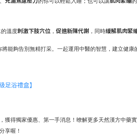
充滿焦慮壓力
肌肉緊繃
、
的你可以輕鬆入睡；也可以讓
的
刺激下肢穴位
促進新陳代謝
緩解肌肉緊
水的溫度
，
，同時
，你將能夠告別無精打采。一起運用中醫的智慧，建立健康
A級足浴禮盒】
，獲得獨家優惠、第一手消息！
暸解更多天然漢方中藥實
分享喔！