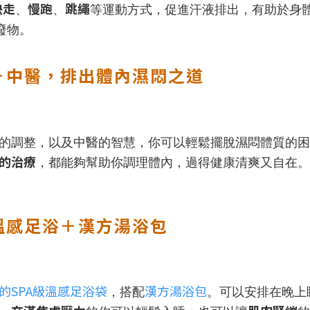
快走
慢跑
跳繩
、
、
等運動方式，促進汗液排出，有助於身
廢物。
＋中醫，排出體內濕悶之道
的調整，以及中醫的智慧，你可以輕鬆擺脫濕悶體質的困
的治療
，都能夠幫助你調理體內，過得健康清爽又自在。
級溫感足浴＋漢方湯浴包
的SPA級溫感足浴袋
漢方湯浴包
，搭配
。可以安排在晚上