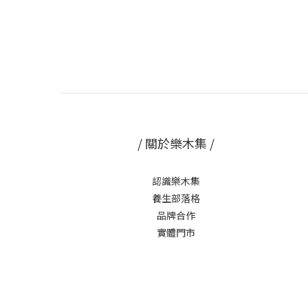
/ 關於樂木集 /
認識樂木集
養生部落格
品牌合作
實體門市