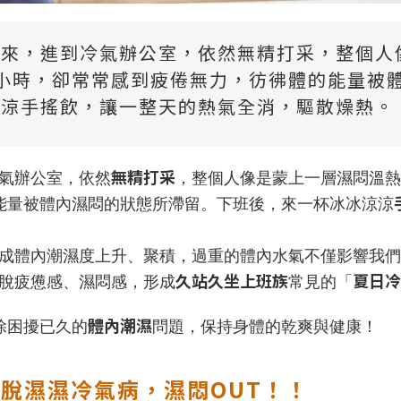
襲來，進到冷氣辦公室，依然無精打采，整個人
小時，卻常常感到疲倦無力，彷彿體的能量被
涼涼手搖飲，讓一整天的熱氣全消，驅散燥熱。
無精打采
氣辦公室，依然
，整個人像是蒙上一層濕悶溫熱
能量被體內濕悶的狀態所滯留。下班後，來一杯冰冰涼涼
成體內潮濕度上升、聚積，過重的體內水氣不僅影響我們
久站久坐上班族
夏日冷
脫疲憊感、濕悶感，形成
常見的「
體內潮濕
除困擾已久的
問題，保持身體的乾爽與健康！
擺脫濕濕冷氣病，濕悶OUT！！