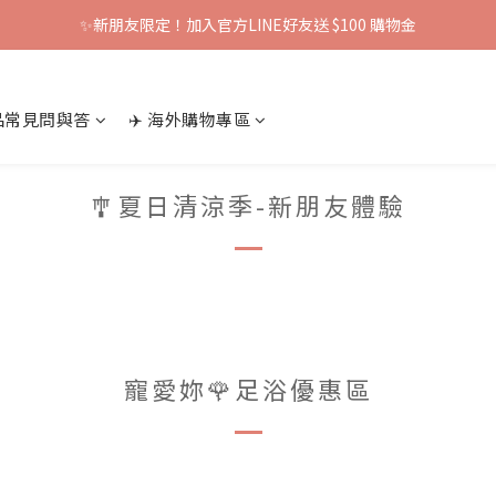
✨新朋友限定！加入官方LINE好友送 $100 購物金
產品常見問與答
✈️ 海外購物專區
🎐夏日清涼季-新朋友體驗
寵愛妳🌹足浴優惠區