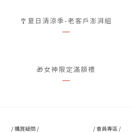
🎐夏日清涼季-老客戶澎湃組
🎁女神限定滿額禮
/ 購買疑問 /
/ 會員專區 /