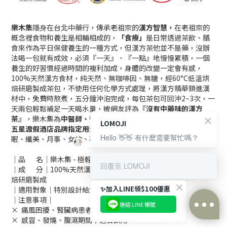
樂木集
隱⾝在台北中藥行，傳承老祖宗的
漢方智慧，
在老祖宗的
概念裡食物和養生是相輔相成的，
「食療」
是日常透過茶飲、膳
食來作為平日保健養生的一種方式，但漢方茶他並不是藥，沒辦
法喝一包就有成效，必須『一天』、『一點』地慢慢累積，一個
養生的好習慣經過時間的複利加成，身體的改變一定會有感，
100%天然漢方食材，純天然、無咖啡因、無糖，經60°C低溫烘
焙研磨製成茶包，不使用任何化學方式處理，將漢方精華鎖進漢
材中，免費時熬煮，五分鐘沖泡完成，每包茶包可回沖2~3次，一
天兩包輕鬆補足一天喝水量，被網友評為
『沒有中藥味的漢方
茶』
，樂木集為
中醫師、營養師、藥師一致認同推薦！且為日本
LOMOJI
五星渡假酒店品牌指定用漢方茶
，共有九款主題：極輕濕、助
Hello 👋👋 有什麼需要幫忙嗎？
眠、纖美、月事、女神、亮妍、明亮、養聲、精神。
｜品 名｜樂木集 - 極輕濕 - 漢方茶
回覆至 LOMOJI
｜成 分｜100%天然漢方
（黑豆、茯苓、薏仁、甘草）
低溫烘
焙研磨製成
✨加入LINE領$100優惠
｜適用對象｜特別設計給濕氣重、調整體質長期養生用
｜注意事項｜
連結 LINE 帳號
× 痛風困擾、腎臟病患者
立即購買
× 感冒、發燒、腹瀉期間不適合飲用