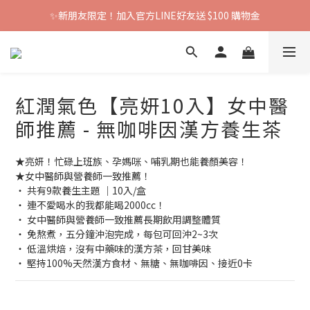
✨新朋友限定！加入官方LINE好友送 $100 購物金
紅潤氣色【亮妍10入】女中醫
師推薦 - 無咖啡因漢方養生茶
★亮妍！忙碌上班族、孕媽咪、哺乳期也能養顏美容！
★女中醫師與營養師一致推薦！
‧ 共有9款養生主題 ｜10入/盒
‧ 連不愛喝水的我都能喝2000cc！
‧ 女中醫師與營養師一致推薦長期飲用調整體質
‧ 免熬煮，五分鐘沖泡完成，每包可回沖2~3次
‧ 低溫烘焙，沒有中藥味的漢方茶，回甘美味
‧ 堅持100%天然漢方食材、無糖、無咖啡因、接近0卡