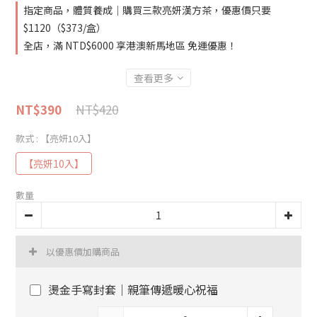
指定商品，體質養成｜購買三款亮妍漢方茶，優惠價只要
$1120（$373/盒）
全店，滿 NTD$6000 享港澳新馬地區 免運優惠！
查看更多
NT$420
NT$390
款式
: 【亮妍10入】
【亮妍10入】
數量
以優惠價加購商品
燙金手寫封套｜親筆傳遞暖心祝福