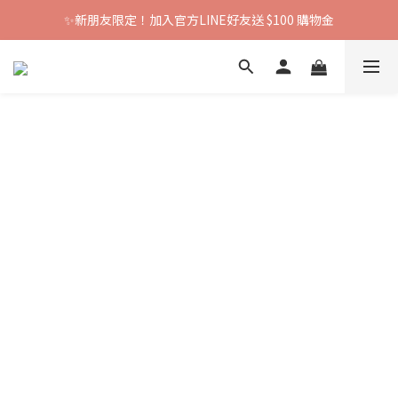
✨新朋友限定！加入官方LINE好友送 $100 購物金
漢方湯浴
足浴袋QA
漢方茶QA
包QA