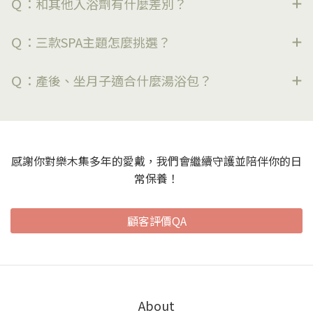
Ｑ：和其他入浴劑有什麼差別？
Ｑ：三款SPA主題怎麼挑選？
Ｑ：產後、坐月子適合什麼湯浴包？
感謝你對樂木集多年的愛戴，我們會繼續守護並陪伴你的日
常保養！
顧客評價QA
About