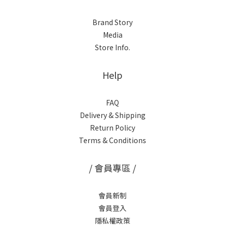
Brand Story
Media
Store Info.
Help
FAQ
Delivery & Shipping
Return Policy
Terms & Conditions
/ 會員專區 /
會員新制
會員登入
隱私權政策