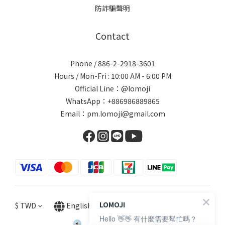
防詐騙聲明
Contact
Phone / 886-2-2918-3601
Hours / Mon-Fri : 10:00 AM - 6:00 PM
Official Line：@lomoji
WhatsApp：+886986889865
Email：pm.lomoji@gmail.com
LOMOJI
$
TWD
English
Hello 👋👋 有什麼需要幫忙嗎？