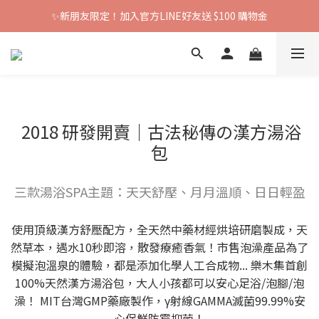
✨新朋友限定！加入官方LINE好友送 $100 購物金
2018 研發開賣｜古法秘傳の漢方湯浴
包
三款湯浴SPA主題：天天舒壓、月月溫順、日日輕盈
使用頂級漢方舒壓配方，全天然中藥材經烘培研磨製成，天
然草本，遇水10秒即溶，散發療癒香氣！市售泡澡產品為了
模擬泡溫泉的體驗，都是添加化學人工合成物... 樂木集首創
100%天然漢方湯浴包，大人小孩都可以安心足浴/泡腳/泡
澡！ MIT台灣GMP藥廠製作，γ射線GAMMA滅菌99.99%安
心保鮮防霉抑菌！